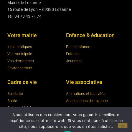
Mairie de Lozanne
15 route de Lyon – 69380 Lozanne
Tél. 04 78 43 71 74
Votre mairie
Enfance & éducation
Infos pratiques
Petite enfance
Vie municipale
Enfance
Vos démarches
Jeunesse
Environnement
Cadre de vie
Vie associative
Solidarité
Animations et festivités
Santé
Associations de Lozanne
Culture et loisirs
Nous utilisons des cookies pour vous garantir la meilleure
expérience sur notre site web. Si vous continuez à utiliser ce
site, nous supposerons que vous en êtes satisfait.