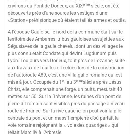
ème
environs du Pont de Dorieux, au XIX
siècle, ont été
découverts près d’une source les vestiges d’une
«Station» préhistorique où étaient taillés armes et outils.
A l’époque Gauloise, le nord de la commune était sur le
territoire des Ambarres, tribus gauloises assujetties aux
Ségusiaves de la gaule chevelu, dont un des villages le
plus connu était Condate qui devint Lugdunum puis
Lyon. Toujours vers Dorieux, tout près de Lozanne, suite
aux travaux de fouilles effectués lors de la construction
de l’autoroute A89, c’est une villa gallo romaine qui est
er
ème
mise à jour. Occupée du 1
au 3
siècle après Jésus
Christ, elle comprenait une forge, un puits, mesurait 40
mètres sur 50. Sur la Brévenne, les ruines d’un pont de
pierre dit romain sont visibles près du passage à niveau
route de France. Sur la rive gauche, on peut voir la pile
centrale du pont et un massif empierré d’où partait la
voie romaine rejoignant la « voie des quadriges » qui
reliait Marcilly à l’Arbresle.