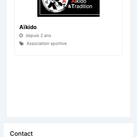
Aïkido
depuis 2 ans
Association sportive
C
Contact