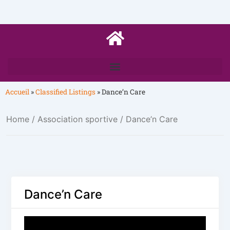
Accueil
»
Classified Listings
»
Dance’n Care
Home
/
Association sportive
/ Dance’n Care
Dance’n Care