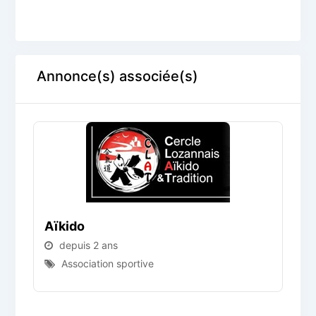
Annonce(s) associée(s)
Aïkido
depuis 2 ans
Association sportive
D