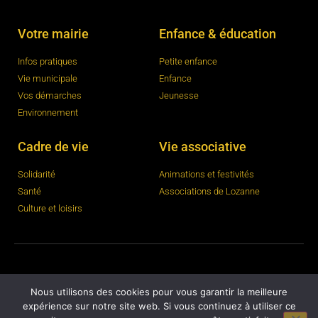
Votre mairie
Enfance & éducation
Infos pratiques
Petite enfance
Vie municipale
Enfance
Vos démarches
Jeunesse
Environnement
Cadre de vie
Vie associative
Solidarité
Animations et festivités
Santé
Associations de Lozanne
Culture et loisirs
© 2023
ajccom
–
Mentions légales
Nous utilisons des cookies pour vous garantir la meilleure
expérience sur notre site web. Si vous continuez à utiliser ce