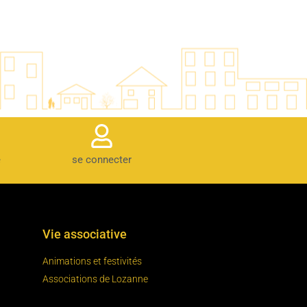
e
se connecter
Vie associative
Animations et festivités
Associations de Lozanne