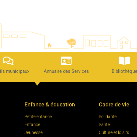
ils municipaux
Annuaire des Services
Bibliothèqu
Enfance & éducation
Cadre de vie
Petite enfance
Solidarité
Enfance
Santé
Jeunesse
Culture et loisirs