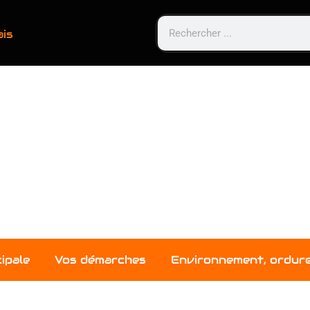
ais
ipale
Vos démarches
Environnement, ordur