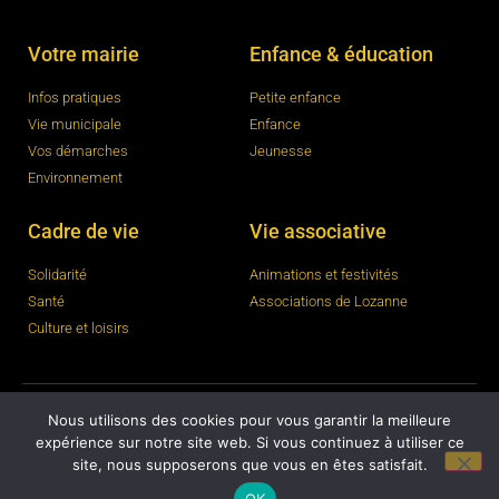
Votre mairie
Enfance & éducation
Infos pratiques
Petite enfance
Vie municipale
Enfance
Vos démarches
Jeunesse
Environnement
Cadre de vie
Vie associative
Solidarité
Animations et festivités
Santé
Associations de Lozanne
Culture et loisirs
Nous utilisons des cookies pour vous garantir la meilleure
expérience sur notre site web. Si vous continuez à utiliser ce
© 2023
ajccom
–
Mentions légales
site, nous supposerons que vous en êtes satisfait.
OK